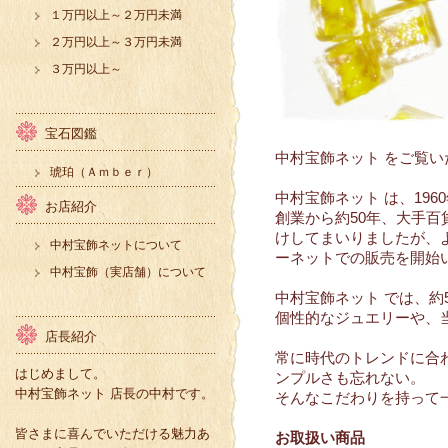
１万円以上～２万円未満
２万円以上～３万円未満
３万円以上～
宝石図鑑
中村宝飾ネット をご覧
琥珀（Ａｍｂｅｒ）
中村宝飾ネット は、19
お店紹介
創業から約50年、大手
けしてまいりましたが、
中村宝飾ネットについて
ーネットでの販売を開始
中村宝飾（実店舗）について
中村宝飾ネット では、
個性的なジュエリーや、
店長紹介
常に時代のトレンドに合
はじめまして。
ンプルさも忘れない。
中村宝飾ネット 店長の中村です。
そんなこだわりを持って
皆さまに喜んでいただける魅力あ
お取扱い商品