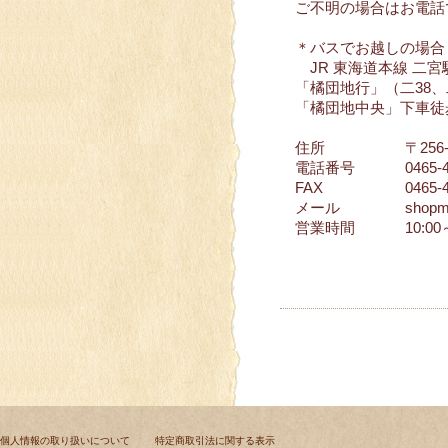
ご不明の場合はお電話
＊バスでお越しの場合
JR 東海道本線 二
「橘団地行」（二38、
「橘団地中央」下車徒
住所
〒25
電話番号
0465-
FAX
0465-
メール
shopm
営業時間
10:0
個人情報の取り扱いについて
特定商取引法に関する表示