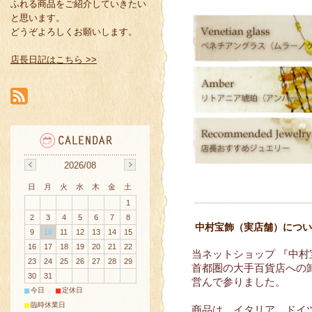
ふれる商品をご紹介していきたい
と思います。
どうぞよろしくお願いします。
店長日記はこちら >>
2026/08
日
月
火
水
木
金
土
1
2
3
4
5
6
7
8
中村宝飾（実店舗）につい
9
10
11
12
13
14
15
16
17
18
19
20
21
22
当ネットショップ 『中村
23
24
25
26
27
28
29
首都圏の大手百貨店への卸
30
31
営んで参りました。
■
■
今日
定休日
■
臨時休業日
商品は、イタリア、ドイ