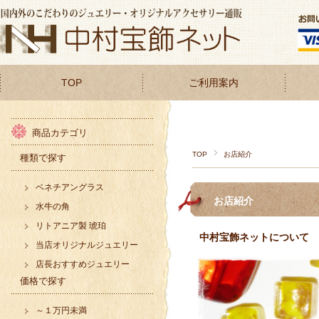
TOP
ご利用案内
商品カテゴリ
TOP
お店紹介
種類で探す
ベネチアングラス
お店紹介
水牛の角
リトアニア製 琥珀
中村宝飾ネットについて
当店オリジナルジュエリー
店長おすすめジュエリー
価格で探す
～１万円未満